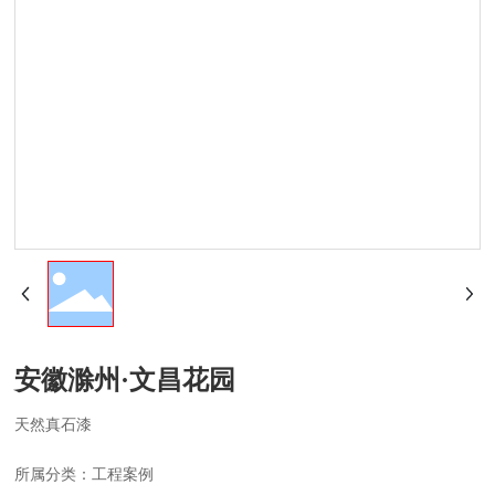
水性家
具涂料
腻子&
辅料
安徽滁州·文昌花园
天然真石漆
所属分类：
工程案例