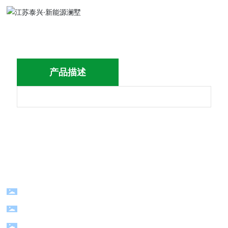
产品描述
电话：
+86-0571-83783169/13357119977
地址：浙江省杭州市萧山南阳经济技术开发区
©杭州迪升新材料有限公司版权所有 网站建设：
中企动力
杭