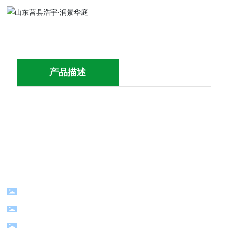
产品描述
电话：
+86-0571-83783169/13357119977
地址：浙江省杭州市萧山南阳经济技术开发区
©杭州迪升新材料有限公司版权所有 网站建设：
中企动力
杭