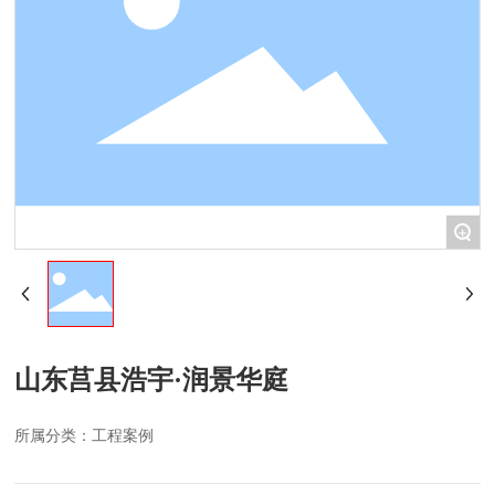
水性家
具涂料
腻子&
+
辅料
山东莒县浩宇·润景华庭
所属分类：
工程案例