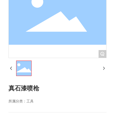
水性家
具涂料
腻子&
+
辅料
真石漆喷枪
所属分类：
工具