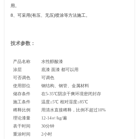
用。
8
(
)
、可采用
有压、无压
喷涂等方法施工。
技术参数：
产品名称
水性醇酸漆
涂层
底漆 面漆 都可以用
可否调色
可调色
使用部位
钢结构、钢管、金属材料
储存条件
在5-35℃阴凉干爽环境密闭封存
施工条件
温度≥5℃ 相对湿度≤85℃
稀释比例
用清水直接稀释，比例不超过10%
理论漆量
12-14㎡/kg/遍
表干时间
30分钟
重涂时间
2小时