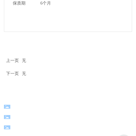
保质期
6个月
上一页
无
下一页
无
电话：
+86-0571-83783169/13357119977
地址：浙江省杭州市萧山南阳经济技术开发区
©杭州迪升新材料有限公司版权所有 网站建设：
中企动力
杭
州
seo