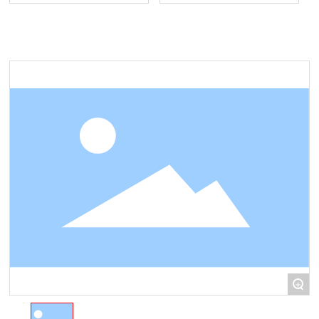
水性家
具涂料
腻子&
辅料
+